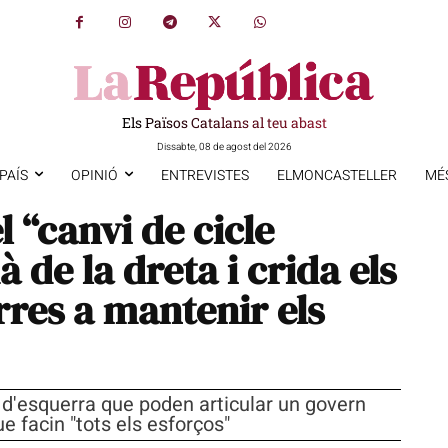
Els Països Catalans al teu abast
Dissabte, 08 de agost del 2026
PAÍS
OPINIÓ
ENTREVISTES
ELMONCASTELLER
MÉ
 “canvi de cicle
à de la dreta i crida els
rres a mantenir els
s d'esquerra que poden articular un govern
e facin "tots els esforços"