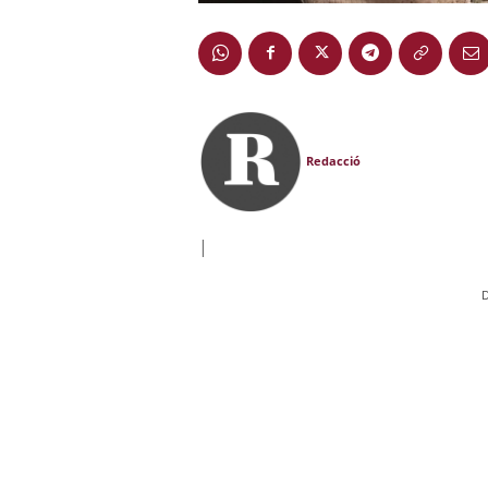
Redacció
|
D