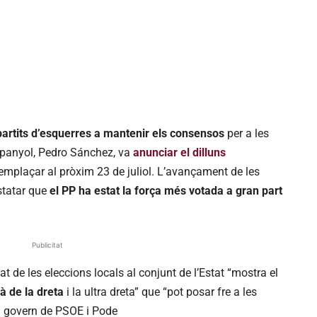
partits d’esquerres a mantenir els consensos
per a les
spanyol, Pedro Sánchez, va
anunciar el dilluns
emplaçar al pròxim 23 de juliol. L’avançament de les
statar que
el PP ha estat la força més votada a gran part
Publicitat
tat de les eleccions locals al conjunt de l’Estat “mostra el
mà de la dreta
i la ultra dreta” que “pot posar fre a les
l govern de PSOE i Pode