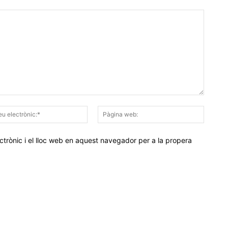
Correu
Pàgina
electrònic:*
web:
trònic i el lloc web en aquest navegador per a la propera