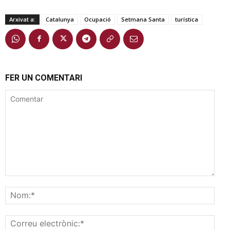
Arxivat a:
Catalunya
Ocupació
Setmana Santa
turística
FER UN COMENTARI
Comentar
Nom
Corr