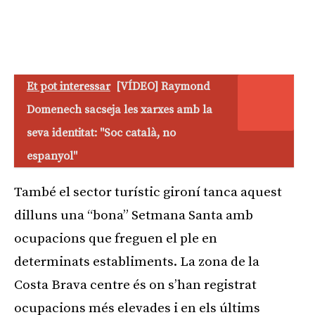
Et pot interessar
[VÍDEO] Raymond
Domenech sacseja les xarxes amb la
seva identitat: "Soc català, no
espanyol"
També el sector turístic gironí tanca aquest
dilluns una “bona” Setmana Santa amb
ocupacions que freguen el ple en
determinats establiments. La zona de la
Costa Brava centre és on s’han registrat
ocupacions més elevades i en els últims