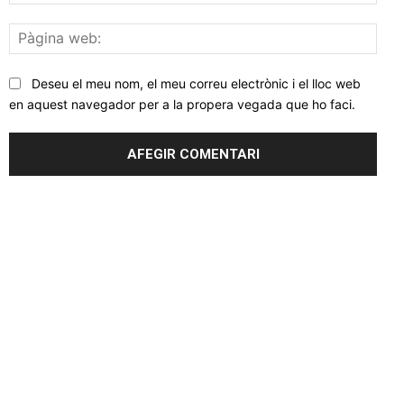
elec
Pàgi
web
Deseu el meu nom, el meu correu electrònic i el lloc web
en aquest navegador per a la propera vegada que ho faci.