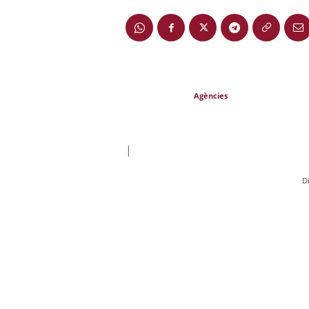
Agències
|
D