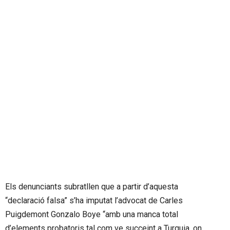
Els denunciants subratllen que a partir d’aquesta
“declaració falsa” s’ha imputat l’advocat de Carles
Puigdemont Gonzalo Boye “amb una manca total
d’elements probatoris tal com ve succeint a Turquia, on