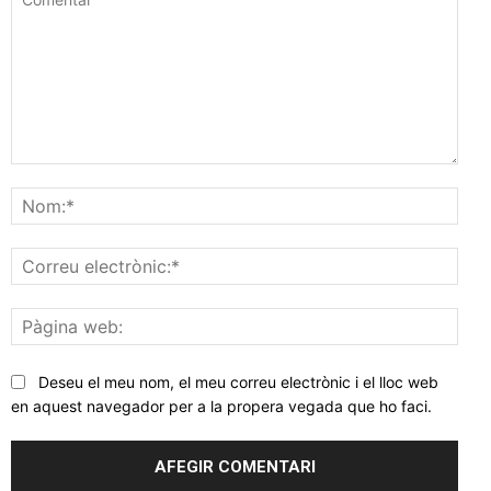
Comentar
Nom
Corr
elec
Pàgi
web
Deseu el meu nom, el meu correu electrònic i el lloc web
en aquest navegador per a la propera vegada que ho faci.