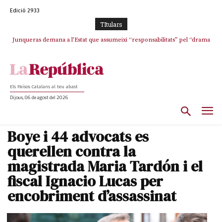
Edició 2933
TItulars
Junqueras demana a l’Estat que assumeixi “responsabilitats” pel “drama
L’abandonament de les seleccions catalanes per part de la UFEC
humà” a Ceuta i avança que Catalunya haurà de continuar acollint
espanyolitza l’esport del país
menors
Els Països Catalans al teu abast
Dijous, 06 de agost del 2026
Boye i 44 advocats es
querellen contra la
magistrada Maria Tardón i el
fiscal Ignacio Lucas per
encobriment d’assassinat