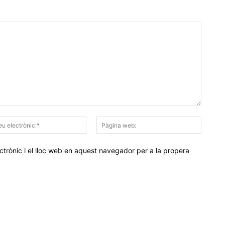
Correu
Pàgina
electrònic:*
web:
trònic i el lloc web en aquest navegador per a la propera