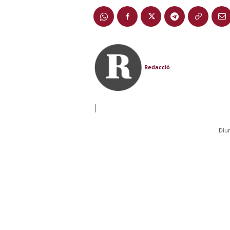
Redacció
|
Diu