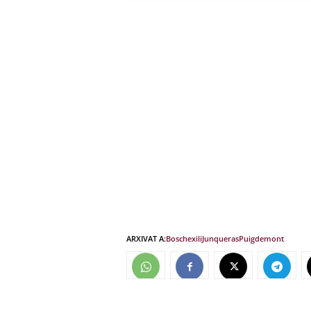
ARXIVAT A:
Bosch
exili
Junqueras
Puigdemont