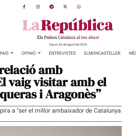
Els Països Catalans al teu abast
Dijous, 06 de agost del 2026
PAÍS
OPINIÓ
ENTREVISTES
ELMONCASTELLER
MÉ
 relació amb
 vaig visitar amb el
queras i Aragonès”
spira a "ser el millor ambaixador de Catalunya