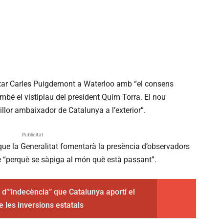
itar Carles Puigdemont a Waterloo amb “el consens
mbé el vistiplau del president Quim Torra. El nou
millor ambaixador de Catalunya a l’exterior”.
Publicitat
ue la Generalitat fomentarà la presència d’observadors
bre “perquè se sàpiga al món què està passant”.
 d’“indecència” que Catalunya aporti el
e les inversions estatals