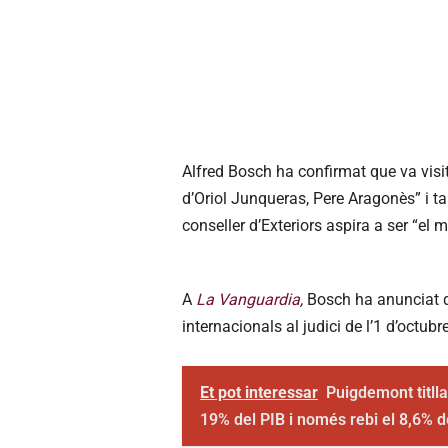
Alfred Bosch ha confirmat que va vis
d’Oriol Junqueras, Pere Aragonès” i ta
conseller d’Exteriors aspira a ser “el 
A
La Vanguardia
,
Bosch ha anunciat q
internacionals al judici de l’1 d’octu
Et pot interessar
Puigdemont titlla
19% del PIB i només rebi el 8,6% d