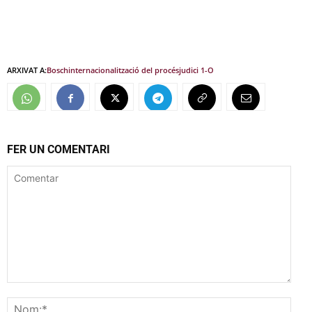
ARXIVAT A:
Bosch
internacionalització del procés
judici 1-O
FER UN COMENTARI
Comentar
Nom