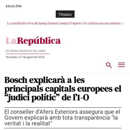
Edició 2934
TItulars
La memòria viva de Josep Sunyol uneix l’esport i la cultura en un emotiu
La “dignitat” a mitges de Marc Puigtió: renuncia a Girona pels àudios però
s’aferra als càrrecs remunerats de Sant Julià i el Consell Comarcal
homenatge a Guadarrama pel seu 90è aniversari
Els Països Catalans al teu abast
Divendres, 07 de agost del 2026
Bosch explicarà a les
principals capitals europees el
“judici polític” de l’1-O
El conseller d'Afers Exteriors assegura que el
Govern explicarà amb tota transparència "la
veritat i la realitat"