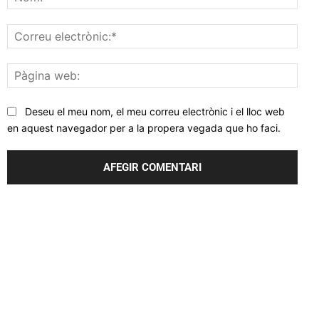
Corr
elec
Pàgi
web
Deseu el meu nom, el meu correu electrònic i el lloc web
en aquest navegador per a la propera vegada que ho faci.