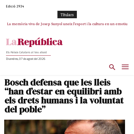
Edició 2934
TItulars
La memòria viva de Josep Sunyol uneix l’esport i la cultura en un emotiu
La “dignitat” a mitges de Marc Puigtió: renuncia a Girona pels àudios però
s’aferra als càrrecs remunerats de Sant Julià i el Consell Comarcal
homenatge a Guadarrama pel seu 90è aniversari
Els Països Catalans al teu abast
Divendres, 07 de agost del 2026
Bosch defensa que les lleis
“han d’estar en equilibri amb
els drets humans i la voluntat
del poble”