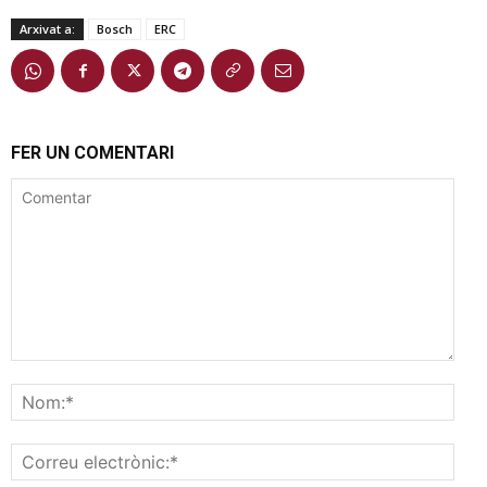
Arxivat a:
Bosch
ERC
FER UN COMENTARI
Comentar
Nom
Corr
elec