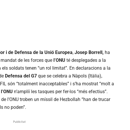
rior i de Defensa de la Unió Europea
,
Josep Borrell,
ha
l mandat de les forces que
l’ONU
té desplegades a la
 els soldats tenen “un rol limitat”. En declaracions a la
 de
Defensa del G7
que se celebra a Nàpols (Itàlia),
NIFIL són “totalment inacceptables” i s’ha mostrat “molt a
 l’ONU
n’ampliï les tasques per fer-los “més efectius”.
s de l’ONU troben un míssil de Hezbollah “han de trucar
ls no poden”.
Publicitat