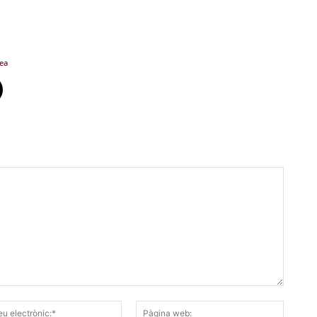
ea
Correu
Pàgina