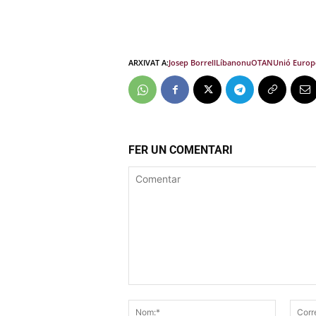
ARXIVAT A:
Josep Borrell
Líban
onu
OTAN
Unió Europ
FER UN COMENTARI
Comentar
Nom:*