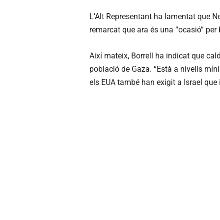
L’Alt Representant ha lamentat que Net
remarcat que ara és una “ocasió” per bu
Així mateix, Borrell ha indicat que cal
població de Gaza. “Està a nivells mín
els EUA també han exigit a Israel que 