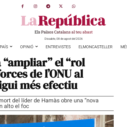
Els Països Catalans al teu abast
Dissabte, 08 de agost del 2026
PAÍS
OPINIÓ
ENTREVISTES
ELMONCASTELLER
MÉ
 “ampliar” el “rol
forces de l’ONU al
igui més efectiu
 mort del líder de Hamàs obre una “nova
 alto el foc