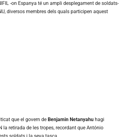
’UNIFIL -on Espanya té un ampli desplegament de soldats-
ONU, diversos membres dels quals participen aquest
iticat que el govern de
Benjamin Netanyahu
hagi
 la retirada de les tropes, recordant que António
sts soldats i la seva tasca.