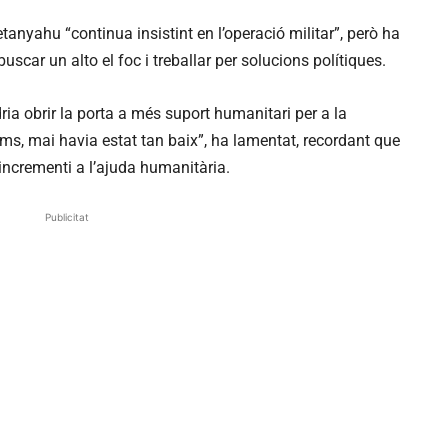
anyahu “continua insistint en l’operació militar”, però ha
scar un alto el foc i treballar per solucions polítiques.
dria obrir la porta a més suport humanitari per a la
ims, mai havia estat tan baix”, ha lamentat, recordant que
incrementi a l’ajuda humanitària.
Publicitat