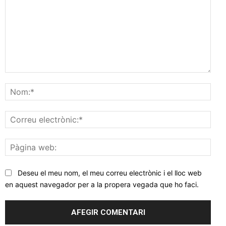
Comentar
Nom
Corr
elec
Pàgi
web
Deseu el meu nom, el meu correu electrònic i el lloc web
en aquest navegador per a la propera vegada que ho faci.