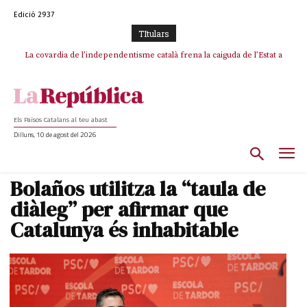
Edició 2937
TItulars
La covardia de l’independentisme català frena la caiguda de l’Estat a
Crònica estiuenca d’un pacte congelat (4): ERC permet un altre flagrant
incompliment de l’acord, les seleccions catalanes un cop més
Ceuta i Melilla
sacrificades
Els Països Catalans al teu abast
Dilluns, 10 de agost del 2026
Bolaños utilitza la “taula de
diàleg” per afirmar que
Catalunya és inhabitable