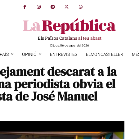
Els Països Catalans al teu abast
Dijous, 06 de agost del 2026
PAÍS
OPINIÓ
ENTREVISTES
ELMONCASTELLER
MÉ
ejament descarat a la
a periodista obvia el
sta de José Manuel