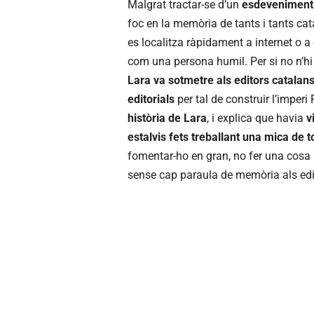
Malgrat tractar-se d’un
esdeveniment 
foc en la memòria de tants i tants ca
es localitza ràpidament a internet o a d
com una persona humil. Per si no n’h
Lara va sotmetre als editors catalan
editorials
per tal de construir l’imperi 
història de Lara
, i explica que havia
v
estalvis fets treballant una mica de t
fomentar-ho en gran, no fer una cosa pe
sense cap paraula de memòria als edit