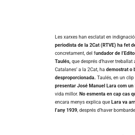
Les xarxes han esclatat en indignaci
periodista de la 2Cat (RTVE) ha fet d
concretament, del f
undador de l’Edito
Taulés,
que després d’haver treballat 
Catalanes’ a la 2Cat, ha
demostrat o 
desproporcionada.
Taulés, en un clip
presentar José Manuel Lara com un 
vida millor.
No esmenta en cap cas que
encara menys explica que
Lara va ar
l’any 1939
, després d’haver bombardej