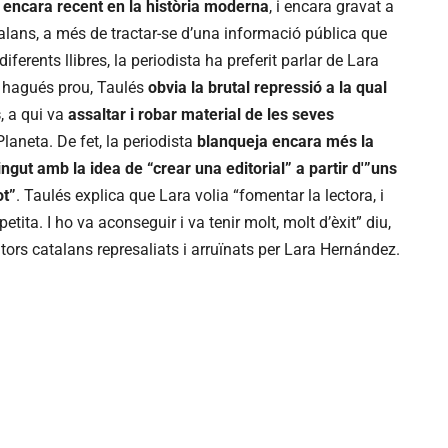
encara recent en la història moderna
, i encara gravat a
talans, a més de tractar-se d’una informació pública que
iferents llibres, la periodista ha preferit parlar de Lara
i hagués prou, Taulés
obvia la brutal repressió a la qual
s
, a qui va
assaltar i robar material de les seves
Planeta. De fet, la periodista
blanqueja encara més la
ingut amb la idea de “crear una editorial” a partir d'”uns
ot”
. Taulés explica que Lara volia “fomentar la lectora, i
tita. I ho va aconseguir i va tenir molt, molt d’èxit” diu,
ors catalans represaliats i arruïnats per Lara Hernández.