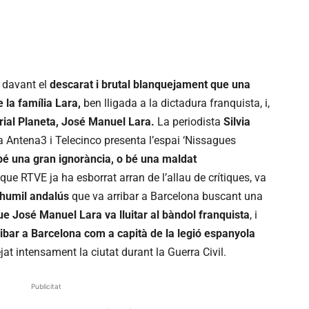
ó davant el
descarat i brutal blanquejament que una
e la família Lara,
ben lligada a la dictadura franquista, i,
rial Planeta, José Manuel Lara.
La periodista
Silvia
a Antena3 i Telecinco presenta l’espai ‘Nissagues
bé una gran ignorància, o bé una maldat
 que RTVE ja ha esborrat arran de l’allau de crítiques, va
humil andalús
que va arribar a Barcelona buscant una
 José Manuel Lara va lluitar al bàndol franquista
, i
ribar a Barcelona com a capità de la legió espanyola
at intensament la ciutat durant la Guerra Civil.
Publicitat