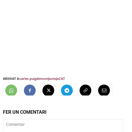
ARXIVAT A:
carles puigdemont
Junts
JxCAT
FER UN COMENTARI