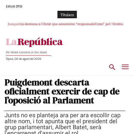
Edició 2933
TItulars
Junqueras demana a l’Estat que assumeixi “responsabilitats” pel “drama
L’abandonament de les seleccions catalanes per part de la UFEC
humà” a Ceuta i avança que Catalunya haurà de continuar acollint menors
espanyolitza l’esport del país
Els Països Catalans al teu abast
Dijous, 06 de agost del 2026
Puigdemont descarta
oficialment exercir de cap de
l’oposició al Parlament
Junts no es planteja ara per ara escollir cap
altre nom, i tot apunta que el president del
grup parlamentari, Albert Batet, serà
l'encarregat d'assumir el rol