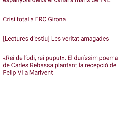
espanyola deixa el canal a mans de TVE
Crisi total a ERC Girona
[Lectures d’estiu] Les veritat amagades
«Rei de l’odi, rei puput»: El duríssim poema
de Carles Rebassa plantant la recepció de
Felip VI a Marivent