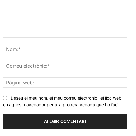
Comentar
Nom
Corr
elec
Pàgi
web
Deseu el meu nom, el meu correu electrònic i el lloc web
en aquest navegador per a la propera vegada que ho faci.