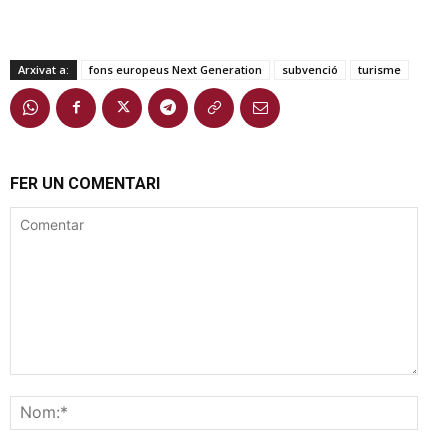
Arxivat a:
fons europeus Next Generation
subvenció
turisme
FER UN COMENTARI
Comentar
Nom