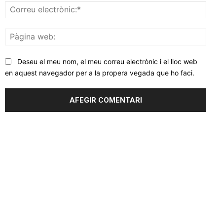
Corr
elec
Pàgi
web
Deseu el meu nom, el meu correu electrònic i el lloc web
en aquest navegador per a la propera vegada que ho faci.