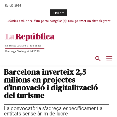
Edició 2936
TItulars
Crònica estiuenca d’un pacte congelat (4): ERC permet un altre flagrant
Rufián boicoteja l’estratègia d’acostament a Junts d’Oriol Junqueras
incompliment de l’acord, les seleccions catalanes un cop més
sacrificades
Els Països Catalans al teu abast
Diumenge, 09 de agost del 2026
Barcelona inverteix 2,5
milions en projectes
d’innovació i digitalització
del turisme
La convocatòria s'adreça específicament a
entitats sense ànim de lucre