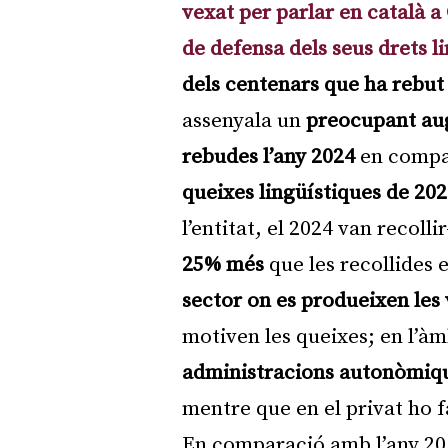
vexat per parlar en català a
de defensa dels seus drets li
dels centenars que ha rebut
assenyala un
preocupant aug
rebudes l’any 2024
en compar
queixes lingüístiques de 202
l’entitat, el 2024 van recolli
25% més
que les recollides 
sector on es produeixen les 
motiven les queixes; en l’àm
administracions autonòmiq
mentre que en el privat ho f
En comparació amb l’any 2016