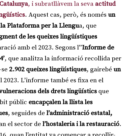
 Catalunya
, i subratllàvem la seva
actitud
ngüístics
. Aquest cas, però, és només
un
 la Plataforma per la Llengu
a, que
ment de les queixes lingüístiques
ació amb el 2023. Segons l’’
Informe de
4’
, que analitza la informació recollida per
r-se
2.902 queixes lingüístiques
, gairebé
un
el 2023. L’informe també es fixa en el
vulneracions dels drets lingüístics
que
bit públic
encapçalen la llista les
ues
, seguides de
l’administració estatal,
an el sector de
l’hostaleria i la restauració
.
, quan l’entitat va començar a recollir-