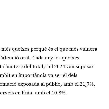
 més queixes perquè és el que més vulnera
 l’atenció oral. Cada any les queixes
 d’un terç del total, i el 2024 van suposar
àmbit en importància va ser el dels
nformació exposada al públic, amb el 21,7%,
 serveis en línia, amb el 10,8%.