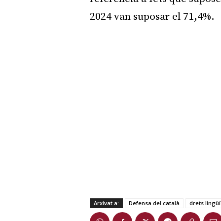
2024 van suposar el 71,4%.
Arxivat a:
Defensa del català
drets lingüí