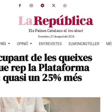
Els Països Catalans al teu abast
Divendres, 07 de agost del 2026
PAÍS
OPINIÓ
ENTREVISTES
ELMONCASTELLER
MÉ
upant de les queixes
que rep la Plataforma
: quasi un 25% més