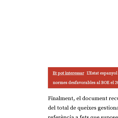
Et pot interessar
L'Estat espanyol
normes desfavorables al BOE el 2
Finalment, el document recul
del total de queixes gestio
referència a fets que supose