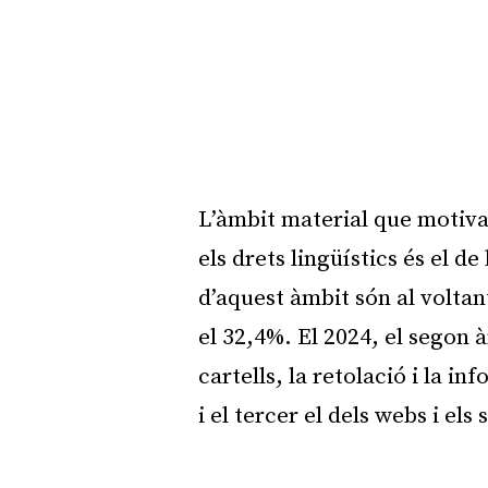
L’àmbit material que motiva
els drets lingüístics és el de
d’aquest àmbit són al voltant
el 32,4%. El 2024, el segon 
cartells, la retolació i la i
i el tercer el dels webs i els