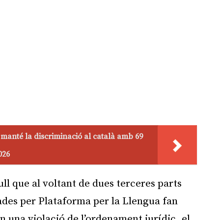
 manté la discriminació al català amb 69
026
l que al voltant de dues terceres parts
nades per Plataforma per la Llengua fan
n una violació de l’ordenament jurídic, el