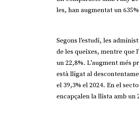
les, han augmentat un 635%
Segons l’estudi, les admini
de les queixes, mentre que l’
un 22,8%. L’augment més pr
està lligat al descontentam
el 39,3% el 2024. En el sector
encapçalen la llista amb un 