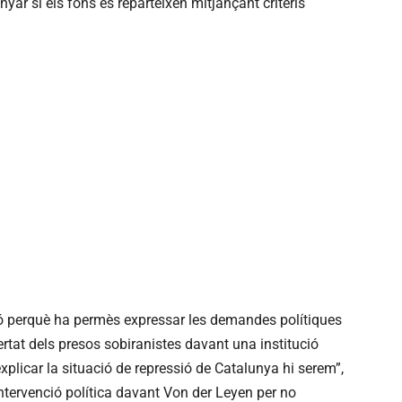
yar si els fons es reparteixen mitjançant criteris
ió perquè ha permès expressar les demandes polítiques
ertat dels presos sobiranistes davant una institució
plicar la situació de repressió de Catalunya hi serem”,
 intervenció política davant Von der Leyen per no