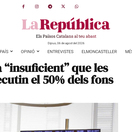
Els Països Catalans al teu abast
Dijous, 06 de agost del 2026
PAÍS
OPINIÓ
ENTREVISTES
ELMONCASTELLER
MÉ
“insuficient” que les
cutin el 50% dels fons