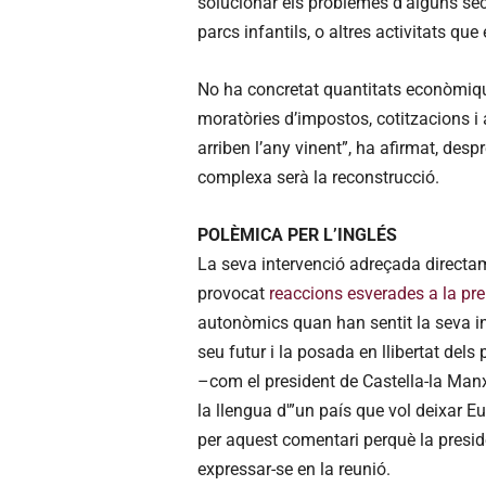
solucionar els problemes d’alguns secto
parcs infantils, o altres activitats qu
No ha concretat quantitats econòmiqu
moratòries d’impostos, cotitzacions i a
arriben l’any vinent”, ha afirmat, de
complexa serà la reconstrucció.
POLÈMICA PER L’INGLÉS
La seva intervenció adreçada directam
provocat
reaccions esverades a la pr
autonòmics quan han sentit la seva int
seu futur i la posada en llibertat del
–com el president de Castella-la Manxa
la llengua d'”un país que vol deixar E
per aquest comentari perquè la presid
expressar-se en la reunió.