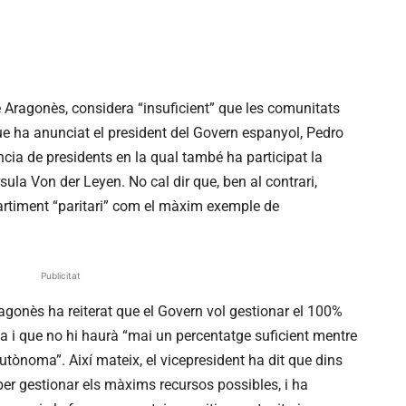
re Aragonès, considera “insuficient” que les comunitats
e ha anunciat el president del Govern espanyol, Pedro
cia de presidents en la qual també ha participat la
ula Von der Leyen. No cal dir que, ben al contrari,
partiment “paritari” com el màxim exemple de
Publicitat
gonès ha reiterat que el Govern vol gestionar el 100%
 i que no hi haurà “mai un percentatge suficient mentre
tònoma”. Així mateix, el vicepresident ha dit que dins
per gestionar els màxims recursos possibles, i ha