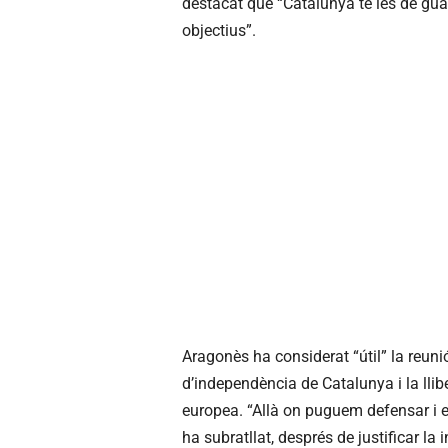
destacat que “Catalunya té les de guan
objectius”.
Aragonès ha considerat “útil” la reun
d’independència de Catalunya i la llib
europea. “Allà on puguem defensar i ex
ha subratllat, després de justificar la