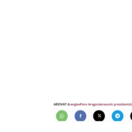
ARXIVAT A:
angles
Pere Aragonès
reunió presidents
U