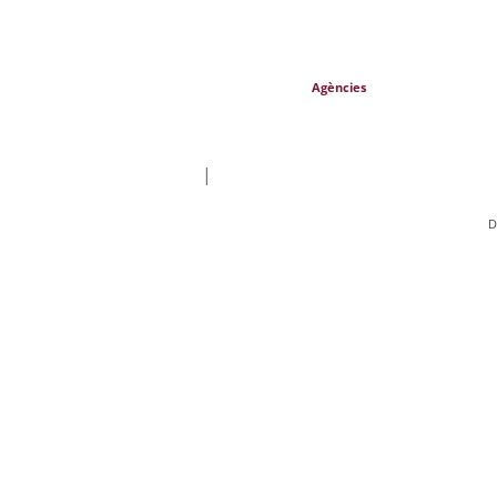
Agències
|
D