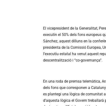
El vicepresident de la Generalitat, Pe
executin el 50% dels fons europeus qu
Sánchez, aquest dilluns en la conferèn
presidenta de la Comissió Europea, Urs
l’executiu estatal ha venut aquest re
descentralització i “co-governança”.
En una roda de premsa telemàtica, Ara
dels fons que corresponen a Catalunya
es plantegi una lògica de comunitat au
d’aquesta lògica el Govern treballarà 