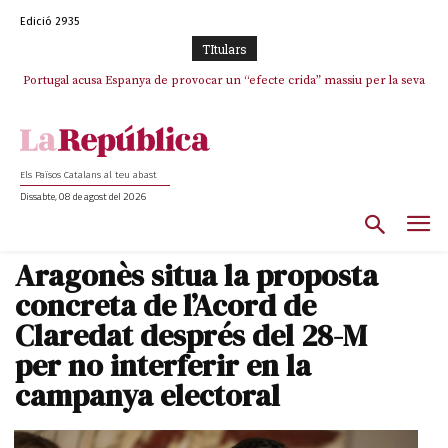
Edició 2935
TItulars
Portugal acusa Espanya de provocar un “efecte crida” massiu per la seva
“manca de regulació” migratòria
Els Països Catalans al teu abast
Dissabte, 08 de agost del 2026
Aragonès situa la proposta
concreta de l’Acord de
Claredat després del 28-M
per no interferir en la
campanya electoral