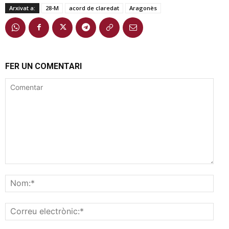
Arxivat a:
28-M
acord de claredat
Aragonès
FER UN COMENTARI
Comentar
Nom
Corr
elec