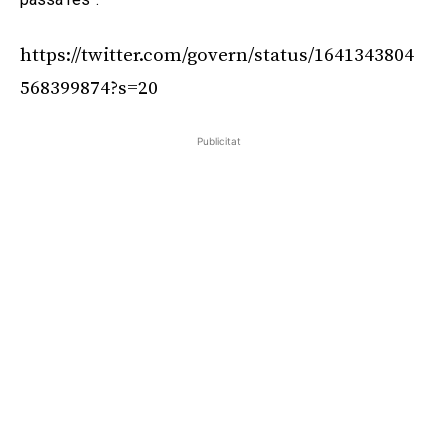
https://twitter.com/govern/status/1641343804
568399874?s=20
Publicitat