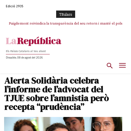
Edició 2935
TItulars
Puigdemont reivindica la transparència del seu retorn i manté el pols
Portugal acusa Espanya de provocar un “efecte crida” massiu per la seva
ferm per la plena llibertat dels encausats
“manca de regulació” migratòria
Els Països Catalans al teu abast
Dissabte, 08 de agost del 2026
Alerta Solidària celebra
l’informe de l’advocat del
TJUE sobre l’amnistia però
recepta “prudència”