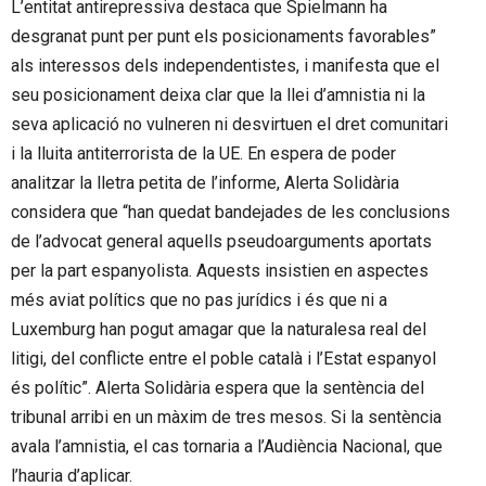
L’entitat antirepressiva destaca que Spielmann ha
desgranat punt per punt els posicionaments favorables”
als interessos dels independentistes, i manifesta que el
seu posicionament deixa clar que la llei d’amnistia ni la
seva aplicació no vulneren ni desvirtuen el dret comunitari
i la lluita antiterrorista de la UE. En espera de poder
analitzar la lletra petita de l’informe, Alerta Solidària
considera que “han quedat bandejades de les conclusions
de l’advocat general aquells pseudoarguments aportats
per la part espanyolista. Aquests insistien en aspectes
més aviat polítics que no pas jurídics i és que ni a
Luxemburg han pogut amagar que la naturalesa real del
litigi, del conflicte entre el poble català i l’Estat espanyol
és polític”. Alerta Solidària espera que la sentència del
tribunal arribi en un màxim de tres mesos. Si la sentència
avala l’amnistia, el cas tornaria a l’Audiència Nacional, que
l’hauria d’aplicar.