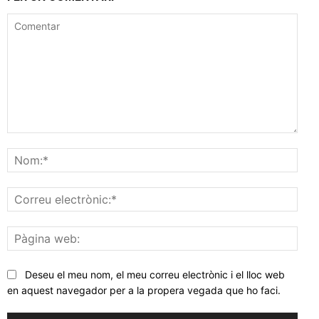
Comentar
Nom
Corr
elec
Pàgi
web
Deseu el meu nom, el meu correu electrònic i el lloc web
en aquest navegador per a la propera vegada que ho faci.