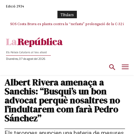
Edició 2934
TItulars
SOS Costa Brava es planta contra la “nefasta” prolongació de la C-32 i
n’exigeix la retirada immediata
Els Països Catalans al teu abast
Divendres, 07 de agost del 2026
Albert Rivera amenaça a
Sanchis: “Busqui’s un bon
advocat perquè nosaltres no
l’indultarem com farà Pedro
Sánchez”
Els taronges anuncien una bateria de mesures