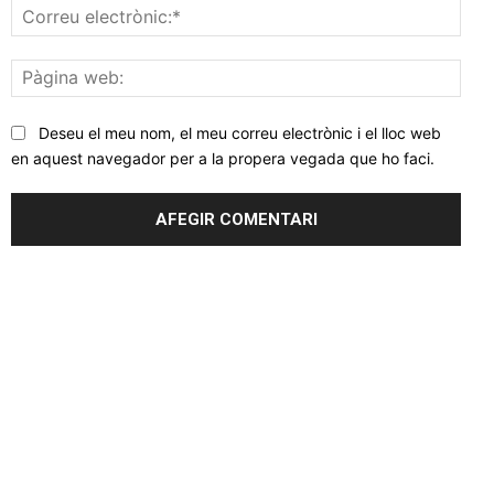
Corr
elec
Pàgi
web
Deseu el meu nom, el meu correu electrònic i el lloc web
en aquest navegador per a la propera vegada que ho faci.