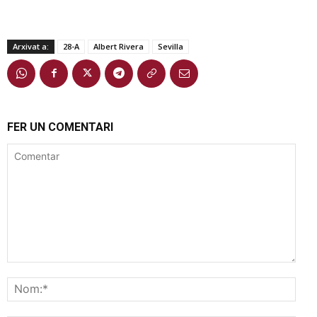
Arxivat a:
28-A
Albert Rivera
Sevilla
FER UN COMENTARI
Comentar
Nom