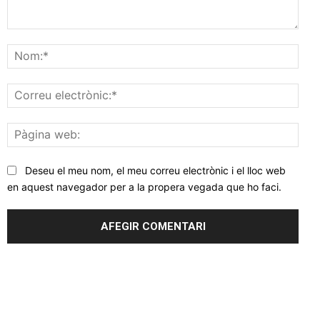
Comentar
Nom
Corr
elec
Pàgi
web
Deseu el meu nom, el meu correu electrònic i el lloc web
en aquest navegador per a la propera vegada que ho faci.