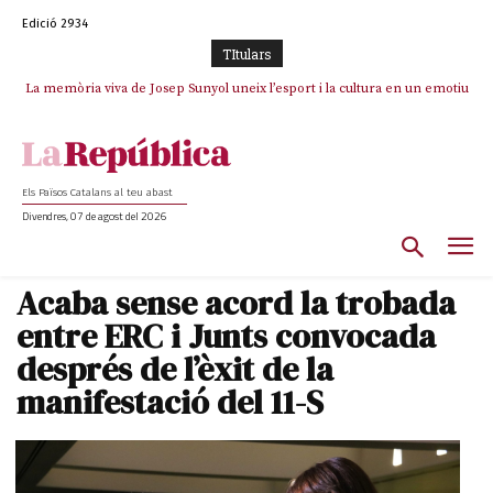
Edició 2934
TItulars
La memòria viva de Josep Sunyol uneix l’esport i la cultura en un emotiu
La “dignitat” a mitges de Marc Puigtió: renuncia a Girona pels àudios però
s’aferra als càrrecs remunerats de Sant Julià i el Consell Comarcal
homenatge a Guadarrama pel seu 90è aniversari
Els Països Catalans al teu abast
Divendres, 07 de agost del 2026
Acaba sense acord la trobada
entre ERC i Junts convocada
després de l’èxit de la
manifestació del 11-S