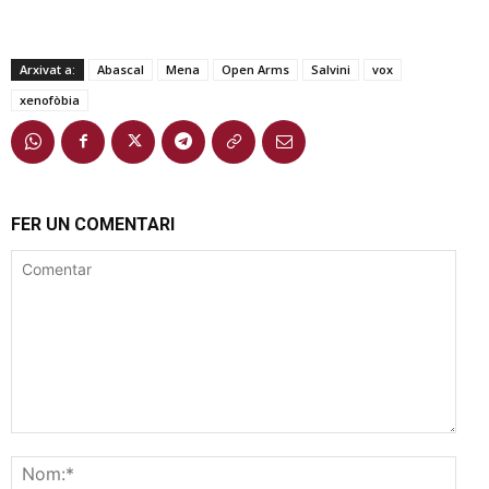
Arxivat a:
Abascal
Mena
Open Arms
Salvini
vox
xenofòbia
FER UN COMENTARI
Comentar
Nom