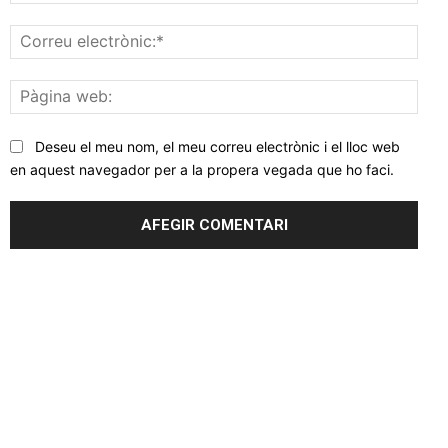
Corr
elec
Pàgi
web
Deseu el meu nom, el meu correu electrònic i el lloc web
en aquest navegador per a la propera vegada que ho faci.