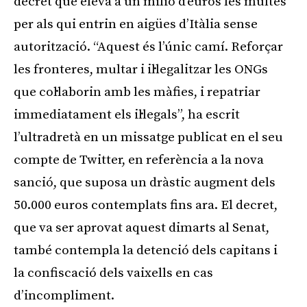
decret que eleva a un milió d’euros les multes
per als qui entrin en aigües d’Itàlia sense
autorització. “Aquest és l’únic camí. Reforçar
les fronteres, multar i il·legalitzar les ONGs
que col·laborin amb les màfies, i repatriar
immediatament els il·legals”, ha escrit
l’ultradretà en un missatge publicat en el seu
compte de Twitter, en referència a la nova
sanció, que suposa un dràstic augment dels
50.000 euros contemplats fins ara. El decret,
que va ser aprovat aquest dimarts al Senat,
també contempla la detenció dels capitans i
la confiscació dels vaixells en cas
d’incompliment.