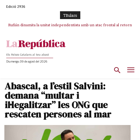
Edició 2936
TItulars
Rufián dinamita la unitat independentista amb un atac frontal al retorn
Puigdemont reivindica la transparència del seu retorn i manté el pols
ferm per la plena llibertat dels encausats
de Puigdemont
Els Països Catalans al teu abast
Diumenge, 09 de agost del 2026
Abascal, a l’estil Salvini:
demana “multar i
il·legalitzar” les ONG que
rescaten persones al mar