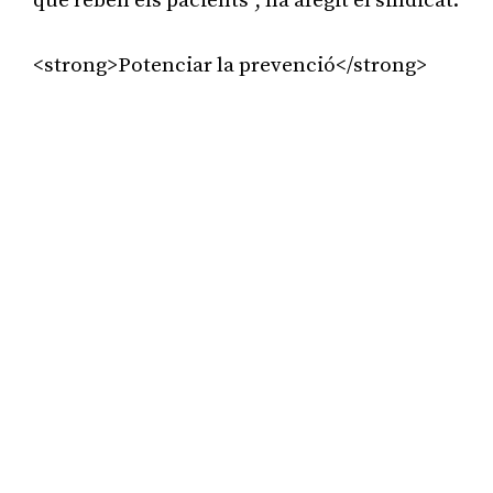
que reben els pacients”, ha afegit el sindicat.
<strong>Potenciar la prevenció</strong>