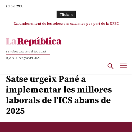
Edició 2933
TItulars
TV3 perd el lideratge després de 23 mesos: Una deriva sense continguts i
L’abandonament de les seleccions catalanes per part de la UFEC
en clau espanyola deixa el canal a mans de TVE
espanyolitza l’esport del país
Els Països Catalans al teu abast
Dijous, 06 de agost del 2026
Satse urgeix Pané a
implementar les millores
laborals de l’ICS abans de
2025