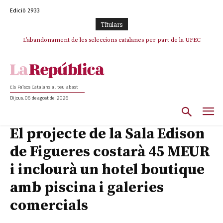
Edició 2933
TItulars
L’abandonament de les seleccions catalanes per part de la UFEC
espanyolitza l’esport del país
Els Països Catalans al teu abast
Dijous, 06 de agost del 2026
El projecte de la Sala Edison
de Figueres costarà 45 MEUR
i inclourà un hotel boutique
amb piscina i galeries
comercials