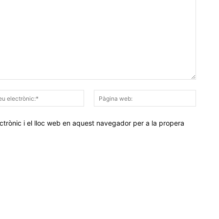
Correu
Pàgina
electrònic:*
web:
trònic i el lloc web en aquest navegador per a la propera