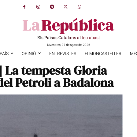
Els Països Catalans al teu abast
Divendres, 07 de agost del 2026
PAÍS
OPINIÓ
ENTREVISTES
ELMONCASTELLER
MÉ
 La tempesta Gloria
del Petroli a Badalona