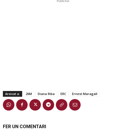
Publicitat
Arxivat a:
26M
Diana Riba
ERC
Ernest Maragall
FER UN COMENTARI