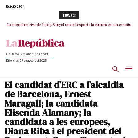
Edició 2934
TItulars
La memòria viva de Josep Sunyol uneix l’esport i la cultura en un emotiu
La “dignitat” a mitges de Marc Puigtió: renuncia a Girona pels àudios però
s’aferra als càrrecs remunerats de Sant Julià i el Consell Comarcal
homenatge a Guadarrama pel seu 90è aniversari
Els Països Catalans al teu abast
Divendres, 07 de agost del 2026
El candidat d’ERC a l’alcaldia
de Barcelona, Ernest
Maragall; la candidata
Elisenda Alamany; la
candidata a les europees,
Diana Riba i el president del