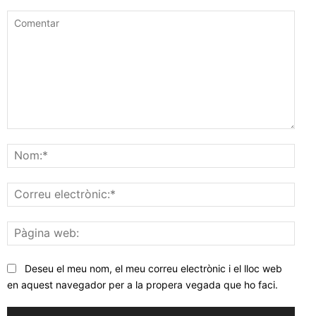
Comentar
Nom
Corr
elec
Pàgi
web
Deseu el meu nom, el meu correu electrònic i el lloc web
en aquest navegador per a la propera vegada que ho faci.