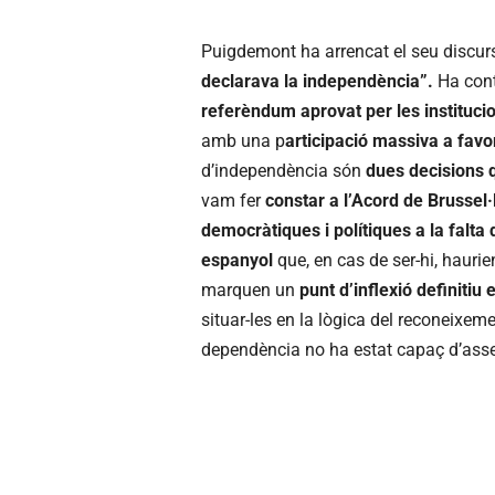
Puigdemont ha arrencat el seu discurs
declarava la independència”.
Ha cont
referèndum aprovat per les institucio
amb una p
articipació massiva a favo
d’independència són
dues decisions q
vam fer
constar a l’Acord de Brussel·
democràtiques i polítiques a la falta d
espanyol
que, en cas de ser-hi, haurien
marquen un
punt d’inflexió definiti
situar-les en la lògica del reconeixem
dependència no ha estat capaç d’ass