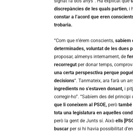
signat fa dos anys”. Ha explicat que
t
discrepàncies de les quals partien
, i
constar a l’acord que eren conscient
trobaria.
“Com que n’érem conscients,
sabíem q
determinades, voluntat de les dues par
proposar, almenys internament, de
fe
recorregut
per donar temps, comprovar
una certa perspesctiva perque pogué
decisions
“. Tanmateix, ara farà un an
ingredients no s’estaven donant,
i pi
corregir-ho”. “Sabíem des del principi
que li coneixem al PSOE,
però
també 
tota una legislatura en aquelles cond
però la gent de Junts sí. Això
ells [PS
buscar
per si hi havia possibilitat d’e