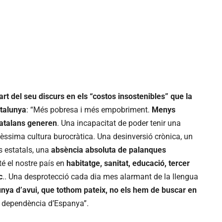
rt del seu discurs en els “costos insostenibles” que la
talunya
: “Més pobresa i més empobriment.
Menys
catalans generen
. Una incapacitat de poder tenir una
a pèssima cultura burocràtica. Una desinversió crònica, un
s estatals, una
absència absoluta de palanques
é el nostre país en
habitatge, sanitat, educació, tercer
c
.. Una desprotecció cada dia mes alarmant de la llengua
unya d’avui, que tothom pateix, no els hem de buscar en
la dependència d’Espanya”.