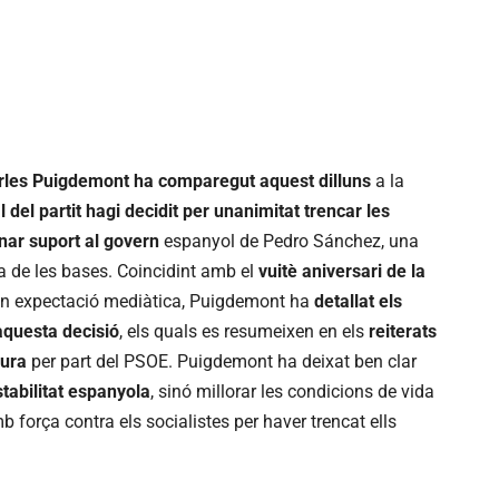
rles Puigdemont ha comparegut aquest dilluns
a la
l del partit hagi decidit per unanimitat trencar les
nar suport al govern
espanyol de Pedro Sánchez, una
a de les bases. Coincidint amb el
vuitè aniversari de la
ran expectació mediàtica, Puigdemont ha
detallat els
aquesta decisió
, els quals es resumeixen en els
reiterats
dura
per part del PSOE. Puigdemont ha deixat ben clar
stabilitat espanyola
, sinó millorar les condicions de vida
b força contra els socialistes per haver trencat ells