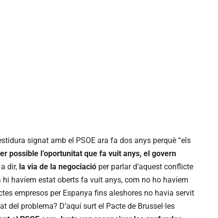
vestidura signat amb el PSOE ara fa dos anys perquè “els
er possible l’oportunitat que fa vuit anys, el govern
 a dir,
la via de la negociació
per parlar d’aquest conflicte
 ja hi havíem estat oberts fa vuit anys, com no ho havíem
ectes empresos per Espanya fins aleshores no havia servit
lat del problema? D’aquí surt el Pacte de Brussel·les