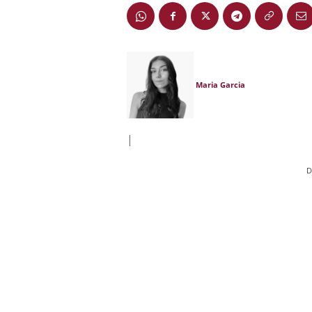
Maria Garcia
|
D