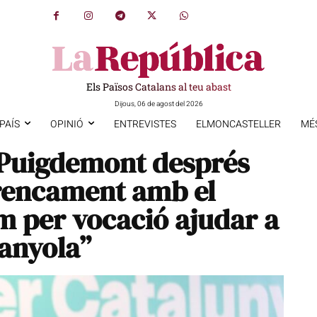
Els Països Catalans al teu abast
Dijous, 06 de agost del 2026
PAÍS
OPINIÓ
ENTREVISTES
ELMONCASTELLER
MÉ
 Puigdemont després
trencament amb el
m per vocació ajudar a
panyola”