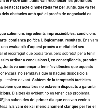
ant el PSOE com Junts van reconeixer les profundes
 ha destacat
l’acte d’honesteda fet per Junts
, que va
fer
s dels obstacles amb què el procés de negociació es
ue calien uns ingredients imprescindibles: condicions
ts, confiança política i, lògicament, resultats.
Ens vam
r una evaluació d’aquest procés a meitat del seu
 el recorregut que podia tenir, però sobretot per a
tenir
ssim arribar a conclusions i, en conseqüència, prendre
y,
Junts va començar a tenir “evidències que aquests
tjor encara, no semblava que hi hagués disposició a
 qui teníem davant.
Sabíem de la temptació tacticista
sabiem que nosaltres no estàvem disposats a garantir
icions
. D’altres és evident no en tenen cap problema,
OE] ho saben des del primer dia que ens van venir a
ntesa.
Els vam deixar meridianament clar que per fer el