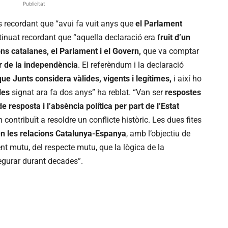
Publicitat
 recordant que “avui fa vuit anys que
el Parlament
inuat recordant que “aquella declaració era f
ruit d’un
ns catalanes, el Parlament i el Govern,
que va comptar
r de la independència
. El referèndum i la declaració
ue Junts considera vàlides, vigents i legítimes,
i així ho
les
signat ara fa dos anys” ha reblat. “Van ser
respostes
e resposta i l’absència política per part de l’Estat
 contribuït a resoldre un conflicte històric. Les dues fites
u en les relacions Catalunya-Espanya
, amb l’objectiu de
ent mutu, del respecte mutu, que la lògica de la
egurar durant decades”.