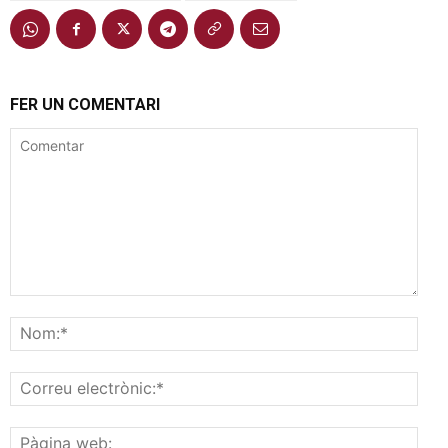
FER UN COMENTARI
Comentar
Nom
Corr
elec
Pàgi