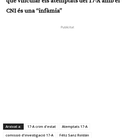
que vincular els atemptats del 17-A amb el
CNI és una “infàmia”
Publicitat
Arxivat a:
17-A crim d'estat
Atemptats 17-A
comissió d'investigació 17-A
Féliz Sanz Roldán