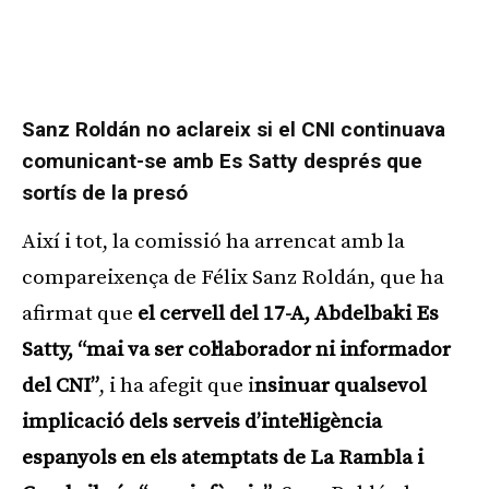
Sanz Roldán no aclareix si el CNI continuava
comunicant-se amb Es Satty després que
sortís de la presó
Així i tot, la comissió ha arrencat amb la
compareixença de Félix Sanz Roldán, que ha
afirmat que
el cervell del 17-A, Abdelbaki Es
Satty, “mai va ser col·laborador ni informador
del CNI”
, i ha afegit que i
nsinuar qualsevol
implicació dels serveis d’intel·ligència
espanyols en els atemptats de La Rambla i