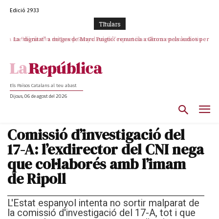
Edició 2933
TItulars
La “dignitat” a mitges de Marc Puigtió: renuncia a Girona pels àudios però
s’aferra als càrrecs remunerats de Sant Julià i el Consell Comarcal
Els Països Catalans al teu abast
Dijous, 06 de agost del 2026
Comissió d’investigació del
17-A: l’exdirector del CNI nega
que col·laborés amb l’imam
de Ripoll
L'Estat espanyol intenta no sortir malparat de
la comissió d'investigació del 17-A, tot i que