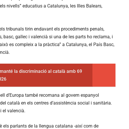
s els nivells” educatius a Catalunya, les Illes Balears,
è els tribunals tirin endavant els procediments penals,
, basc, gallec i valencià si una de les parts ho reclama, i
ixò es compleix a la pràctica” a Catalunya, el País Basc,
encià.
 manté la discriminació al català amb 69
026
nsell d’Europa també recomana al govern espanyol
del català en els centres d’assistència social i sanitària.
 el valencià.
 els parlants de la llengua catalana -així com de