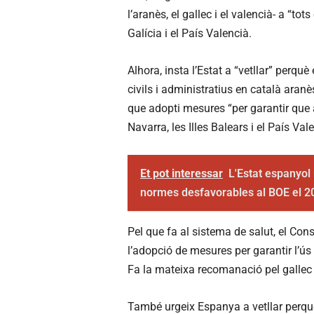
l’aranès, el gallec i el valencià- a “tot
Galícia i el País Valencià.
Alhora, insta l’Estat a “vetllar” perqu
civils i administratius en català aranès
que adopti mesures “per garantir que a
Navarra, les Illes Balears i el País Val
Et pot interessar
L'Estat espanyol
normes desfavorables al BOE el 2
Pel que fa al sistema de salut, el Co
l’adopció de mesures per garantir l’ús 
Fa la mateixa recomanació pel gallec i
També urgeix Espanya a vetllar perquè