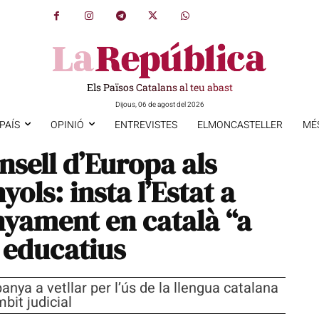
Els Països Catalans al teu abast
Dijous, 06 de agost del 2026
PAÍS
OPINIÓ
ENTREVISTES
ELMONCASTELLER
MÉ
onsell d’Europa als
ols: insta l’Estat a
nyament en català “a
” educatius
nya a vetllar per l’ús de la llengua catalana
mbit judicial