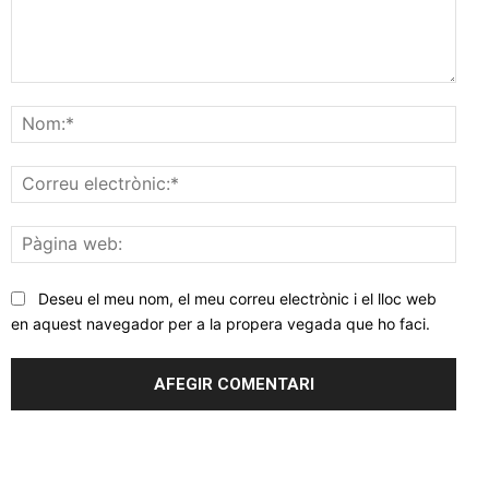
Comentar
Nom
Corr
elec
Pàgi
web
Deseu el meu nom, el meu correu electrònic i el lloc web
en aquest navegador per a la propera vegada que ho faci.