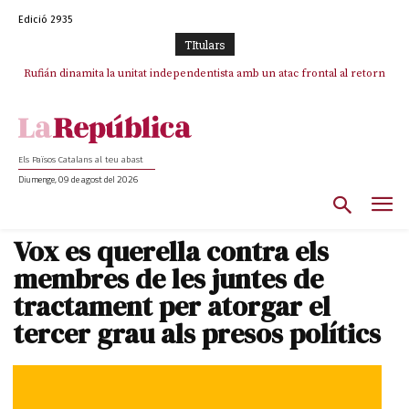
Edició 2935
TItulars
Rufián dinamita la unitat independentista amb un atac frontal al retorn
de Puigdemont
Els Països Catalans al teu abast
Diumenge, 09 de agost del 2026
Vox es querella contra els
membres de les juntes de
tractament per atorgar el
tercer grau als presos polítics