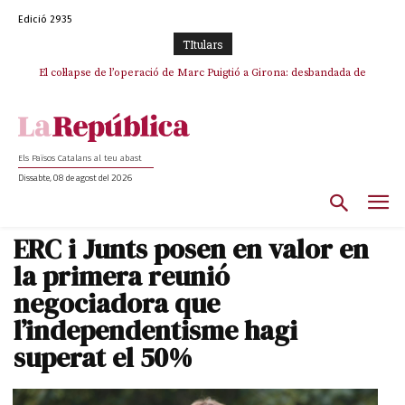
Edició 2935
TItulars
El col·lapse de l’operació de Marc Puigtió a Girona: desbandada de
L’ANC respon amb una mobilització a La Jonquera contra la
l’oportunisme i fracàs de ‘Militància Decidim’
catalanofòbia i els abusos de la Policia Nacional
Els Països Catalans al teu abast
Dissabte, 08 de agost del 2026
ERC i Junts posen en valor en
la primera reunió
negociadora que
l’independentisme hagi
superat el 50%