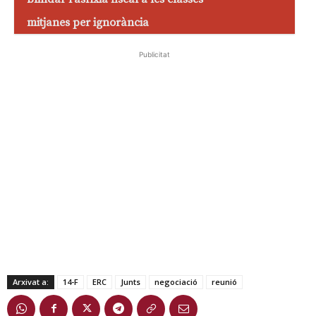
mitjanes per ignorància
Publicitat
Arxivat a:
14-F
ERC
Junts
negociació
reunió