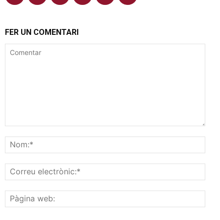
FER UN COMENTARI
Comentar
Nom
Corr
elec
Pàgi
web