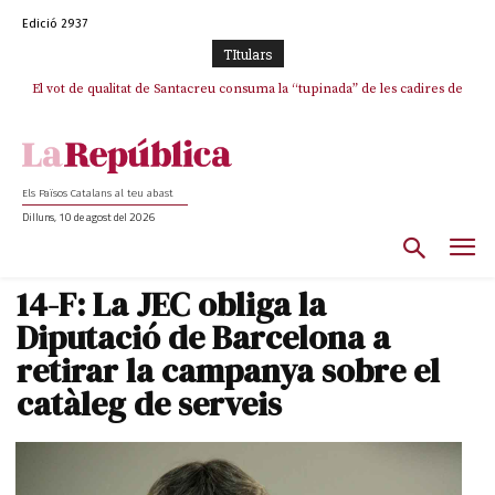
Edició 2937
TItulars
El vot de qualitat de Santacreu consuma la “tupinada” de les cadires de
La mentida de La Vanguardia: “Tres de cada quatre punts del pacte amb
ERC s’han complert”
plata
Els Països Catalans al teu abast
Dilluns, 10 de agost del 2026
14-F: La JEC obliga la
Diputació de Barcelona a
retirar la campanya sobre el
catàleg de serveis