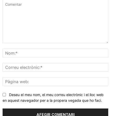
Comentar
Nom
Corr
elec
Pàgi
web
Deseu el meu nom, el meu correu electrònic i el lloc web
en aquest navegador per a la propera vegada que ho faci.