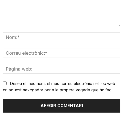
Comentar
Nom
Corr
elec
Pàgi
web
Deseu el meu nom, el meu correu electrònic i el lloc web
en aquest navegador per a la propera vegada que ho faci.