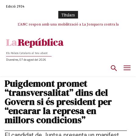
Edició 2934
TItulars
SOS Costa Brava es planta contra la “nefasta” prolongació de la C-32 i
L’ANC respon amb una mobilització a La Jonquera contra la
catalanofòbia i els abusos de la Policia Nacional
n’exigeix la retirada immediata
Els Països Catalans al teu abast
Divendres, 07 de agost del 2026
Puigdemont promet
“transversalitat” dins del
Govern si és president per
“encarar la represa en
millors condicions”
El candidat de Junts+ presenta un manifest