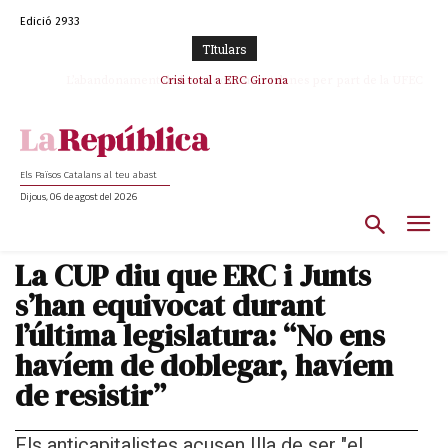
Edició 2933
TItulars
L’abandonament de les seleccions catalanes per part de la UFEC
Crisi total a ERC Girona
espanyolitza l’esport del país
Els Països Catalans al teu abast
Dijous, 06 de agost del 2026
La CUP diu que ERC i Junts
s’han equivocat durant
l’última legislatura: “No ens
havíem de doblegar, havíem
de resistir”
Els anticapitalistes acusen Illa de ser "el