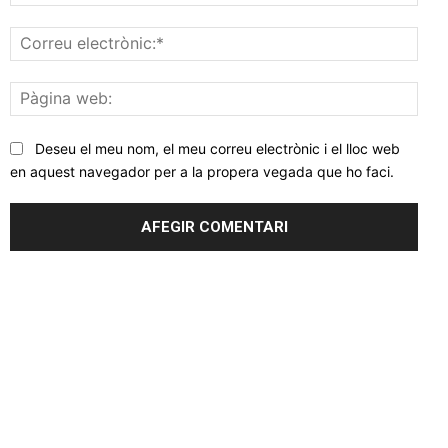
Corr
elec
Pàgi
web
Deseu el meu nom, el meu correu electrònic i el lloc web
en aquest navegador per a la propera vegada que ho faci.