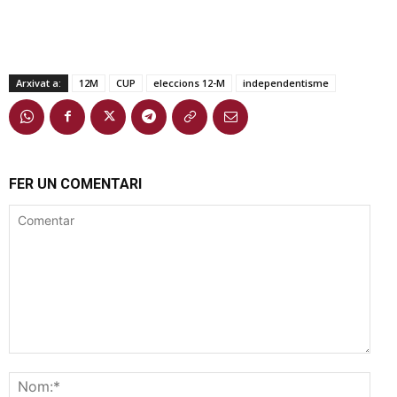
Arxivat a:
12M
CUP
eleccions 12-M
independentisme
FER UN COMENTARI
Comentar
Nom