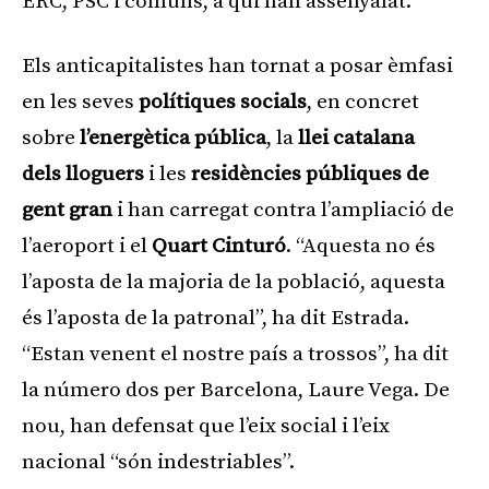
ERC, PSC i comuns, a qui han assenyalat.
Els anticapitalistes han tornat a posar èmfasi
en les seves
polítiques socials
, en concret
sobre
l’energètica pública
, la
llei catalana
dels lloguers
i les
residències públiques de
gent gran
i han carregat contra l’ampliació de
l’aeroport i el
Quart Cinturó
. “Aquesta no és
l’aposta de la majoria de la població, aquesta
és l’aposta de la patronal”, ha dit Estrada.
“Estan venent el nostre país a trossos”, ha dit
la número dos per Barcelona, Laure Vega. De
nou, han defensat que l’eix social i l’eix
nacional “són indestriables”.