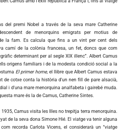
Albert Camus amb l'exili republicà a França i, fins al viatge
s del premi Nobel a través de la seva mare Catherine
 descendent de menorquins emigrats per motius de
de la fam. Es calcula que fins a un vint per cent dels
a camí de la colònia francesa, un fet, doncs que com
ràfic determinant per al segle XIX illenc”. Albert Camus
ls origens familiars i de la modesta condició social a la
pòstuma
El primer home
, el llibre que Albert Camus estava
 de cotxe conta la història d'un nen fill de pare alsacià,
ndial i d'una mare menorquina analfabeta i gairebé muda.
 aquesta mare és la de Camus, Catherine Sintes.
 1935, Camus visita les Illes no trepitja terra menorquina.
yat de la seva dona Simone Hié. El viatge va tenir alguna
com recorda Carlota Vicens, el considerarà un “viatge