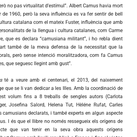
erò no pas virtualitat d’estímul”. Albert Camus havia mort
 de 1960, però la seva influència es va fer sentir de bell
 cultura catalana com el mateix Fuster, influència que amb
personalitats de la llengua i cultura catalanes, com Carme
bre, que es declara “camusiana militant”, i ho rebla dient
art també de la meva defensa de la necessitat que la
morals, però sense intenció moralitzadora, com fa Camus
es, que seguesc llegint amb gust”.
rs
té a veure amb el centenari, el 2013, del naixement
e que se li van dedicar a les Illes. Amb la coordinació de
st volum fins a 8 treballs de sengles autors (Carlota
er, Josefina Salord, Helena Tut, Hèléne Rufat, Carles
ls camusians declarats, i també experts en algun aspecte
s. I és que el llibre no només ressegueix els orígens de
mpacte que van tenir en la seva obra aquests orígens