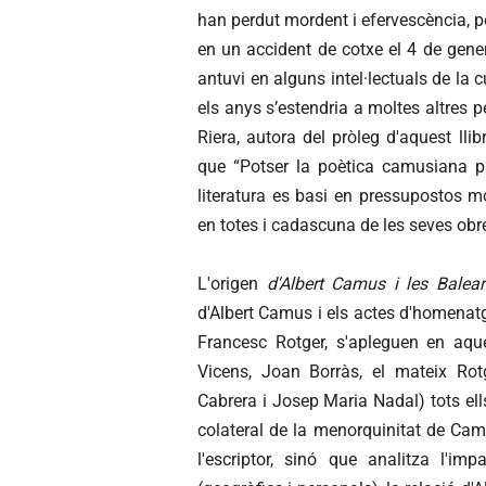
han perdut mordent i efervescència, p
en un accident de cotxe el 4 de gener
antuvi en alguns intel·lectuals de la
els anys s’estendria a moltes altres 
Riera, autora del pròleg d'aquest lli
que “Potser la poètica camusiana p
literatura es basi en pressupostos 
en totes i cadascuna de les seves obr
L'origen
d'Albert Camus i les Balea
d'Albert Camus i els actes d'homenatg
Francesc Rotger, s'apleguen en aque
Vicens, Joan Borràs, el mateix Rotg
Cabrera i Josep Maria Nadal) tots el
colateral de la menorquinitat de Camu
l'escriptor, sinó que analitza l'i