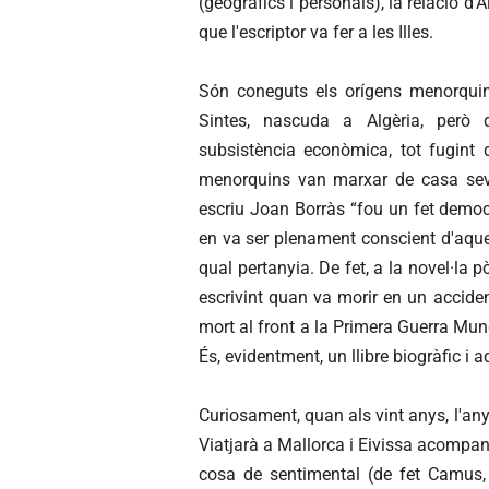
(geogràfics i personals), la relació d'
que l'escriptor va fer a les Illes.
Són coneguts els orígens menorquin
Sintes, nascuda a Algèria, però
subsistència econòmica, tot fugint 
menorquins van marxar de casa sev
escriu Joan Borràs “fou un fet democg
en va ser plenament conscient d'aquel
qual pertanyia. De fet, a
la novel·la 
escrivint quan va morir en un accident
mort al front a la Primera Guerra Mu
És, evidentment, un llibre biogràfic i
Curiosament, quan als vint anys, l'any
Viatjarà a Mallorca i Eivissa acompan
cosa de sentimental (de fet Camus, 