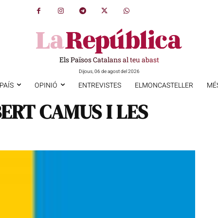
Els Països Catalans al teu abast
Dijous, 06 de agost del 2026
PAÍS
OPINIÓ
ENTREVISTES
ELMONCASTELLER
MÉ
BERT CAMUS I LES