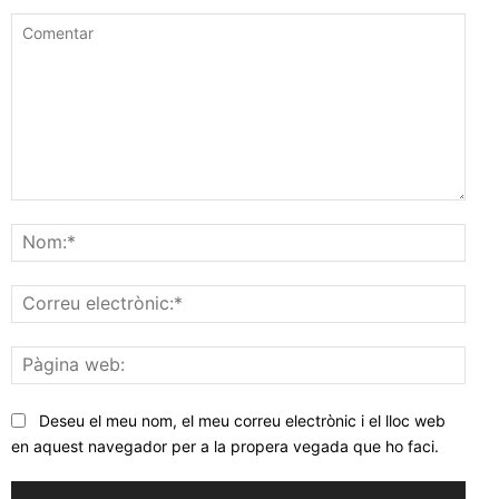
Comentar
Nom
Corr
elec
Pàgi
web
Deseu el meu nom, el meu correu electrònic i el lloc web
en aquest navegador per a la propera vegada que ho faci.