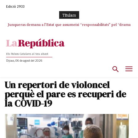
Edició 2933
TItulars
Junqueras demana a l’Estat que assumeixi “responsabilitats” pel “drama
L’abandonament de les seleccions catalanes per part de la UFEC
humà” a Ceuta i avança que Catalunya haurà de continuar acollint
espanyolitza l’esport del país
menors
Els Països Catalans al teu abast
Dijous, 06 de agost del 2026
Un repertori de violoncel
perquè el pare es recuperi de
la COVID-19