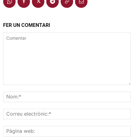
FER UN COMENTARI
Comentar
Nom
Corr
elec
Pàgi
web