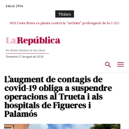
Edició 2934
TItulars
SOS Costa Brava es planta contra la “nefasta” prolongació de la C-32 i
La memòria viva de Josep Sunyol uneix l’esport i la cultura en un emotiu
homenatge a Guadarrama pel seu 90è aniversari
n’exigeix la retirada immediata
Els Països Catalans al teu abast
Divendres, 07 de agost del 2026
L’augment de contagis de
covid-19 obliga a suspendre
operacions al Trueta i als
hospitals de Figueres i
Palamós