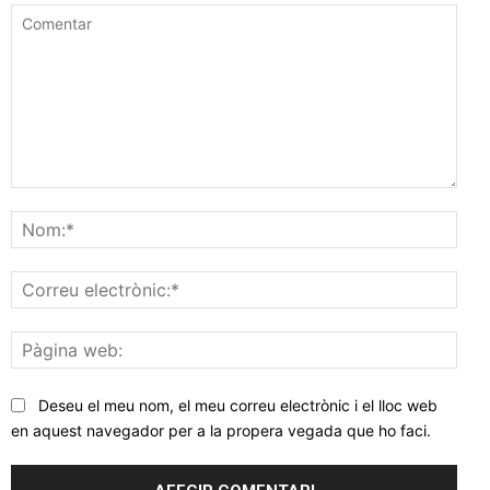
Comentar
Nom
Corr
elec
Pàgi
web
Deseu el meu nom, el meu correu electrònic i el lloc web
en aquest navegador per a la propera vegada que ho faci.