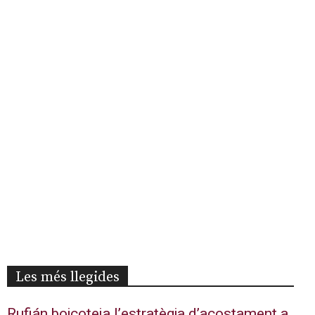
Les més llegides
Rufián boicoteja l’estratègia d’acostament a