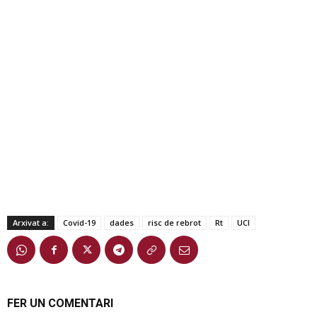
Arxivat a:
Covid-19
dades
risc de rebrot
Rt
UCI
FER UN COMENTARI