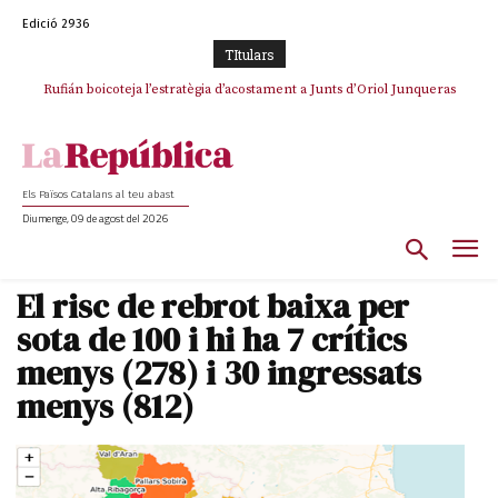
Edició 2936
TItulars
Rufián boicoteja l’estratègia d’acostament a Junts d’Oriol Junqueras
Els Països Catalans al teu abast
Diumenge, 09 de agost del 2026
El risc de rebrot baixa per
sota de 100 i hi ha 7 crítics
menys (278) i 30 ingressats
menys (812)