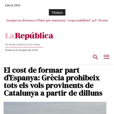
Edició 2932
TItulars
Junqueras demana a l’Estat que assumeixi “responsabilitats” pel “drama
L’abandonament de les seleccions catalanes per part de la UFEC
humà” a Ceuta i avança que Catalunya haurà de continuar acollint
espanyolitza l’esport del país
menors
Els Països Catalans al teu abast
Dimecres, 05 de agost del 2026
El cost de formar part
d’Espanya: Grècia prohibeix
tots els vols provinents de
Catalunya a partir de dilluns