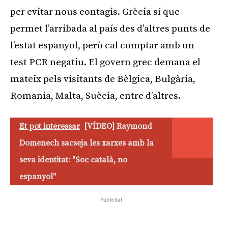
per evitar nous contagis. Grècia sí que
permet l’arribada al país des d’altres punts de
l’estat espanyol, però cal comptar amb un
test PCR negatiu. El govern grec demana el
mateix pels visitants de Bèlgica, Bulgària,
Romania, Malta, Suècia, entre d’altres.
Et pot interessar
[VÍDEO] Raymond
Domenech sacseja les xarxes amb la
seva identitat: "Soc català, no
espanyol"
Publicitat