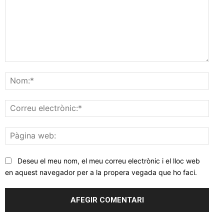
Comentar
Nom
Corr
elec
Pàgi
web
Deseu el meu nom, el meu correu electrònic i el lloc web
en aquest navegador per a la propera vegada que ho faci.