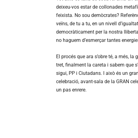
deixeu-vos estar de collonades metafís
feixista. No sou demòcrates? Referènd
veïns, de tu a tu, en un nivell d’igualt
democràticament per la nostra llibertat
no haguem d’esmerçar tantes energies
El procés que ara s’obre té, a més, la 
tret, finalment la careta i sabem que 
sigui, PP i Ciutadans. I això és un gra
celebració, avant-sala de la GRAN cele
un pas enrere.