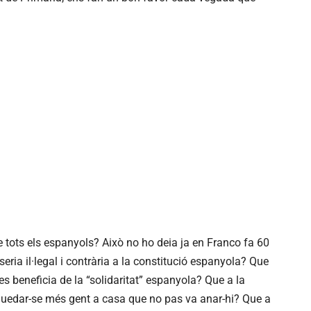
e tots els espanyols? Això no ho deia ja en Franco fa 60
ria il·legal i contrària a la constitució espanyola? Que
 beneficia de la “solidaritat” espanyola? Que a la
quedar-se més gent a casa que no pas va anar-hi? Que a