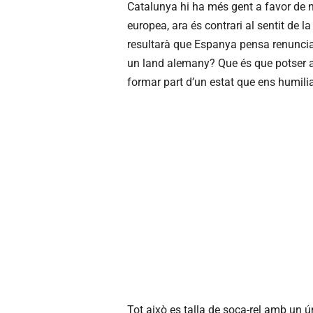
Catalunya hi ha més gent a favor de 
europea, ara és contrari al sentit de l
resultarà que Espanya pensa renuncia
un land alemany? Que és que potser a
formar part d’un estat que ens humilia
Tot això es talla de soca-rel amb un ún