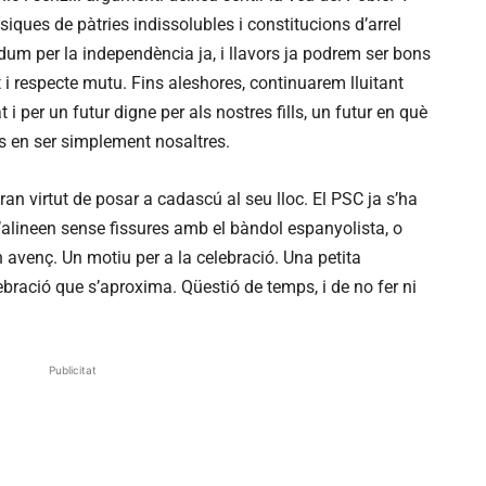
iques de pàtries indissolubles i constitucions d’arrel
um per la independència ja, i llavors ja podrem ser bons
at i respecte mutu. Fins aleshores, continuarem lluitant
 i per un futur digne per als nostres fills, un futur en què
 en ser simplement nosaltres.
gran virtut de posar a cadascú al seu lloc. El PSC ja s’ha
s’alineen sense fissures amb el bàndol espanyolista, o
n avenç. Un motiu per a la celebració. Una petita
bració que s’aproxima. Qüestió de temps, i de no fer ni
Publicitat