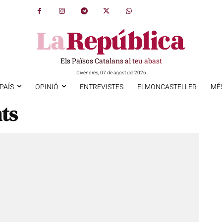
Els Països Catalans al teu abast
Divendres, 07 de agost del 2026
PAÍS
OPINIÓ
ENTREVISTES
ELMONCASTELLER
MÉ
ts