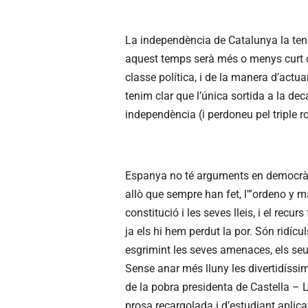
La independència de Catalunya la ten
aquest temps serà més o menys curt de
classe política, i de la manera d’actu
tenim clar que l’única sortida a la de
independència (i perdoneu pel triple ro
Espanya no té arguments en democràcia
allò que sempre han fet, l'”ordeno y m
constitució i les seves lleis, i el recu
ja els hi hem perdut la por. Són ridíc
esgrimint les seves amenaces, els seu
Sense anar més lluny les divertidíssim
de la pobra presidenta de Castella – 
prosa recargolada i d’estudiant aplic