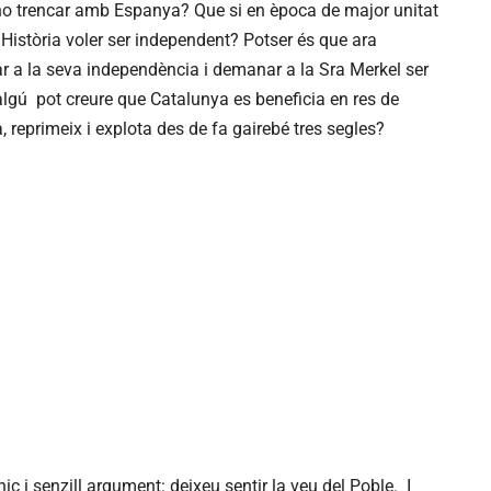
no trencar amb Espanya? Que si en època de major unitat
a Història voler ser independent? Potser és que ara
r a la seva independència i demanar a la Sra Merkel ser
lgú pot creure que Catalunya es beneficia en res de
, reprimeix i explota des de fa gairebé tres segles?
ic i senzill argument: deixeu sentir la veu del Poble. I