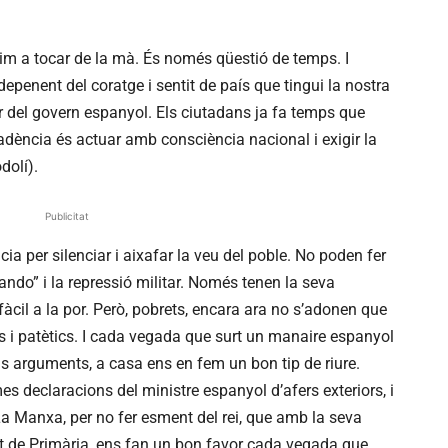
im a tocar de la mà. És només qüestió de temps. I
penent del coratge i sentit de país que tingui la nostra
ar del govern espanyol. Els ciutadans ja fa temps que
cadència és actuar amb consciència nacional i exigir la
dolí).
Publicitat
 per silenciar i aixafar la veu del poble. No poden fer
ando” i la repressió militar. Només tenen la seva
rs fàcil a la por. Però, pobrets, encara ara no s’adonen que
uls i patètics. I cada vegada que surt un manaire espanyol
s arguments, a casa ens en fem un bon tip de riure.
es declaracions del ministre espanyol d’afers exteriors, i
La Manxa, per no fer esment del rei, que amb la seva
at de Primària, ens fan un bon favor cada vegada que