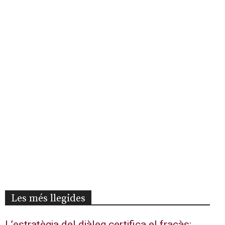
Les més llegides
L’estratègia del diàleg certifica el fracàs: