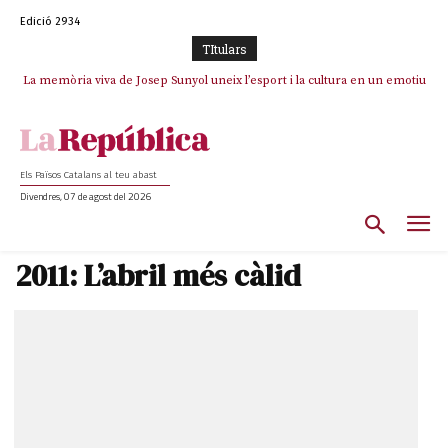
Edició 2934
TItulars
La memòria viva de Josep Sunyol uneix l’esport i la cultura en un emotiu
La “dignitat” a mitges de Marc Puigtió: renuncia a Girona pels àudios però
s’aferra als càrrecs remunerats de Sant Julià i el Consell Comarcal
homenatge a Guadarrama pel seu 90è aniversari
Els Països Catalans al teu abast
Divendres, 07 de agost del 2026
2011: L’abril més càlid