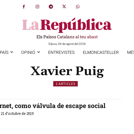
Els Països Catalans al teu abast
Dijous, 06 de agost del 2026
PAÍS
OPINIÓ
ENTREVISTES
ELMONCASTELLER
MÉ
Xavier Puig
1 ARTICLES
rnet, como válvula de escape social
, 21 d'octubre de 2019