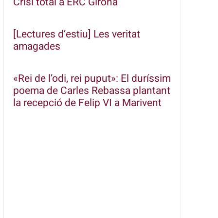
Crisi total a ERC Girona
[Lectures d’estiu] Les veritat
amagades
«Rei de l’odi, rei puput»: El duríssim
poema de Carles Rebassa plantant
la recepció de Felip VI a Marivent