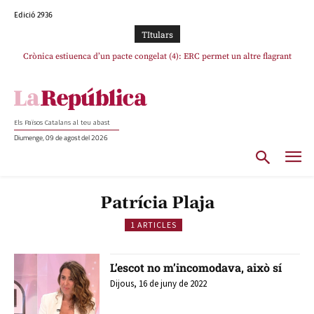
Edició 2936
TItulars
Crònica estiuenca d’un pacte congelat (4): ERC permet un altre flagrant
incompliment de l’acord, les seleccions catalanes un cop més sacrificades
Els Països Catalans al teu abast
Diumenge, 09 de agost del 2026
Patrícia Plaja
1 ARTICLES
L’escot no m’incomodava, això sí
Dijous, 16 de juny de 2022