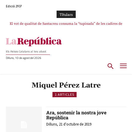
Edició 2937
TItulars
El vot de qualitat de Santacreu consuma la “tupinada” de les cadires de
plata
Els Països Catalans al teu abast
Dilluns, 10 de agost del 2026
Miquel Pérez Latre
1 ARTICLES
Ara, sostenir la nostra jove
República
Dilluns, 21 d'octubre de 2019