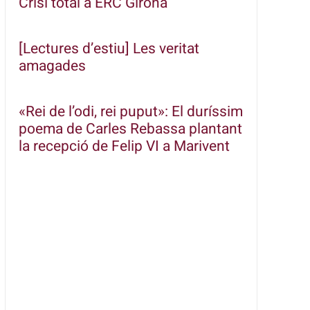
Crisi total a ERC Girona
[Lectures d’estiu] Les veritat
amagades
«Rei de l’odi, rei puput»: El duríssim
poema de Carles Rebassa plantant
la recepció de Felip VI a Marivent