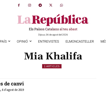
Els Països Catalans al teu abast
Dijous, 06 de agost del 2026
PAÍS
OPINIÓ
ENTREVISTES
ELMONCASTELLER
MÉ
Mia Khalifa
1 ARTICLES
es de canvi
, 6 d'agost de 2019