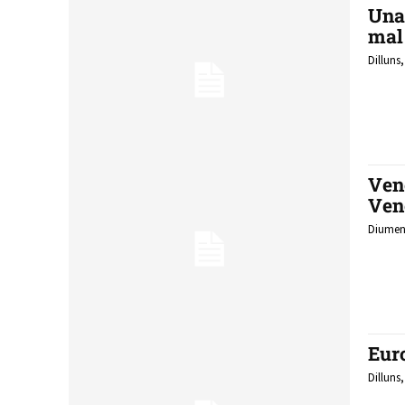
Una
mal
Dilluns
Ven
Ven
Diumeng
Eur
Dilluns