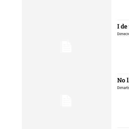
I de
Dimecre
No l
Dimarts