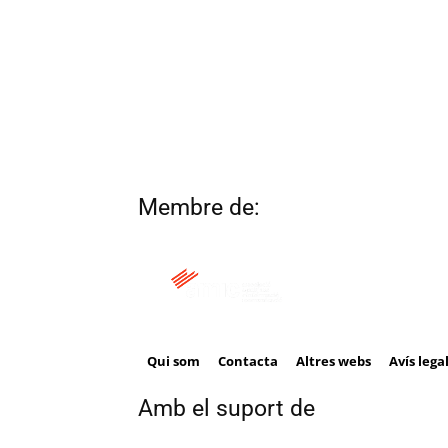
Membre de:
Qui som
Contacta
Altres webs
Avís lega
Amb el suport de