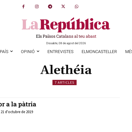
Els Països Catalans al teu abast
Dissabte, 08 de agost del 2026
PAÍS
OPINIÓ
ENTREVISTES
ELMONCASTELLER
MÉ
Alethéia
7 ARTICLES
r a la pàtria
, 21 d'octubre de 2019