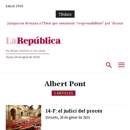
Edició 2933
TItulars
Junqueras demana a l’Estat que assumeixi “responsabilitats” pel “drama
humà” a Ceuta i avança que Catalunya haurà de continuar acollint
menors
Els Països Catalans al teu abast
Dijous, 06 de agost del 2026
Albert Pont
1 ARTICLES
14-F: el judici del procés
Dimarts, 26 de gener de 2021