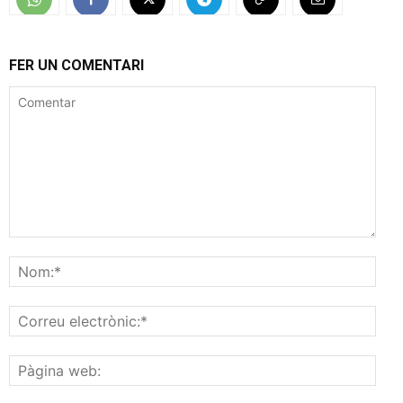
FER UN COMENTARI
Comentar
Nom
Corr
elec
Pàgi
web