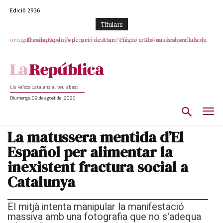
Edició 2936
TItulars
El col·lapse de l’operació de Marc Puigtió a Girona: desbandada de
l’oportunisme i fracàs de ‘Militància Decidim’
Els Països Catalans al teu abast
Diumenge, 09 de agost del 2026
La matussera mentida d’El
Español per alimentar la
inexistent fractura social a
Catalunya
El mitjà intenta manipular la manifestació
massiva amb una fotografia que no s'adequa