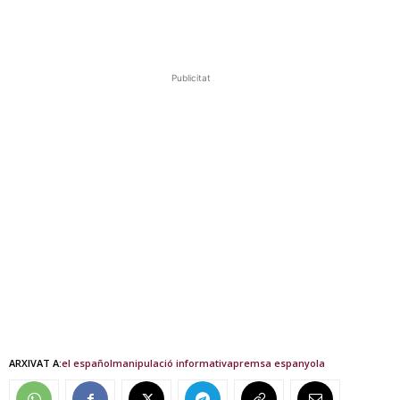
Publicitat
ARXIVAT A:
el español
manipulació informativa
premsa espanyola