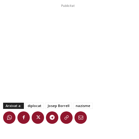
Publicitat
Arxivat a:
diplocat
Josep Borrell
nazisme