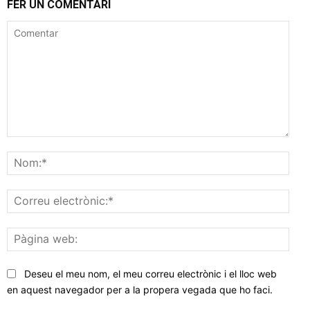
FER UN COMENTARI
Comentar
Nom
Corr
elec
Pàgi
web
Deseu el meu nom, el meu correu electrònic i el lloc web
en aquest navegador per a la propera vegada que ho faci.