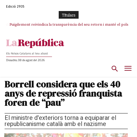
Edició 2935
TItulars
Puigdemont reivindica la transparència del seu retorn i manté el pols
ferm per la plena llibertat dels encausats
Els Països Catalans al teu abast
Dissabte, 08 de agost del 2026
Borrell considera que els 40
anys de repressió franquista
foren de “pau”
El ministre d'exteriors torna a equiparar el
republicanisme català amb el nazisme