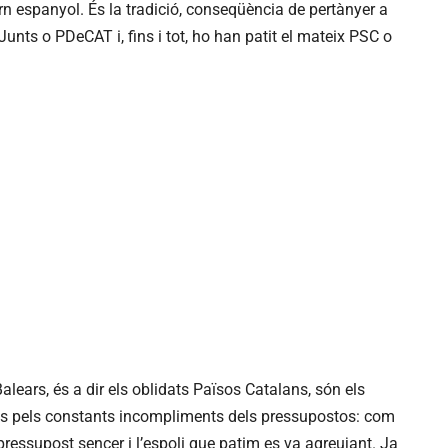
rn espanyol. És la tradició, conseqüència de pertànyer a
 Junts o PDeCAT i, fins i tot, ho han patit el mateix PSC o
Balears, és a dir els oblidats Països Catalans, són els
ats pels constants incompliments dels pressupostos: com
ressupost sencer i l’espoli que patim es va agreujant. Ja