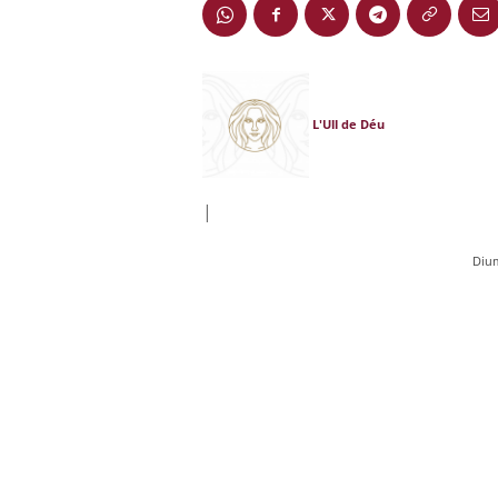
L'Ull de Déu
|
Diu