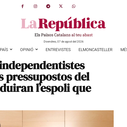
Els Països Catalans al teu abast
Divendres, 07 de agost del 2026
PAÍS
OPINIÓ
ENTREVISTES
ELMONCASTELLER
MÉ
 independentistes
s pressupostos del
duiran l’espoli que