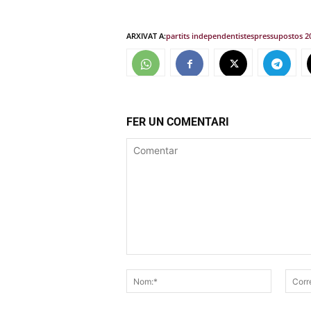
ARXIVAT A:
partits independentistes
pressupostos 2
FER UN COMENTARI
Comentar
Nom:*