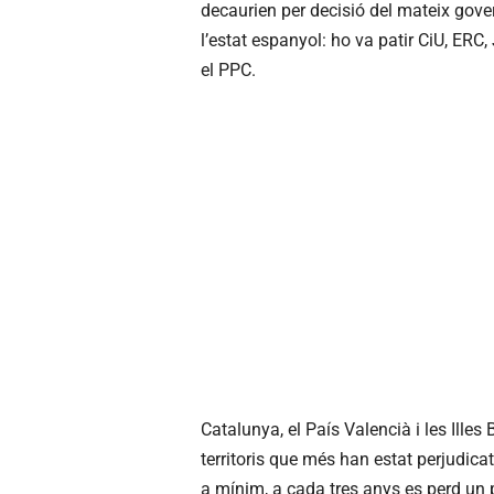
decaurien per decisió del mateix gove
l’estat espanyol: ho va patir CiU, ERC,
el PPC.
Catalunya, el País Valencià i les Illes 
territoris que més han estat perjudic
a mínim, a cada tres anys es perd un p