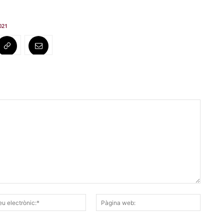
021
Correu
Pàgina
electrònic:*
web: