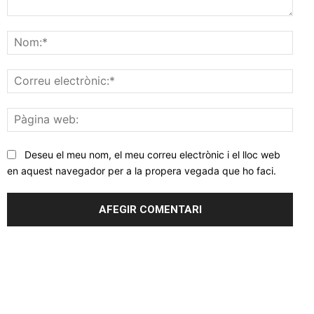
Comentar
Nom
Corr
elec
Pàgi
web
Deseu el meu nom, el meu correu electrònic i el lloc web
en aquest navegador per a la propera vegada que ho faci.