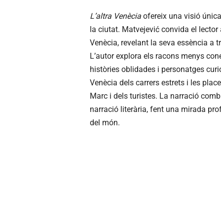
L’altra Venècia
ofereix una visió única
la ciutat. Matvejević convida el lect
Venècia, revelant la seva essència a tr
L’autor explora els racons menys cone
històries oblidades i personatges cur
Venècia dels carrers estrets i les pla
Marc i dels turistes. La narració comb
narració literària, fent una mirada pr
del món.