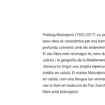
Predrag Matvejević (1932-2017) va ser
seva obra es caracteritza per una barre
profunda connexió amb els esdevenim
El seu llibre més reconegut és, sens d
cultura i la geografia de la Mediterràn
Venècia
ha tingut una àmplia repercus
inèdita en català. El mateix Matvejev
en català, com una llengua tan eminen
veu la llum en traducció de Pau Sanchi
llibre amb Matvejević.