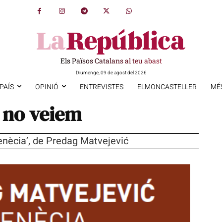
Els Països Catalans al teu abast
Diumenge, 09 de agost del 2026
PAÍS
OPINIÓ
ENTREVISTES
ELMONCASTELLER
MÉ
 no veiem
Venècia’, de Predag Matvejević