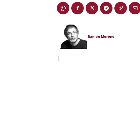
Ramon Moreno
|