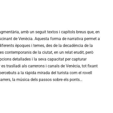
agmentària, amb un seguit textos i capítols breus que, en
ascinant de Venècia. Aquesta forma de narrativa permet a
iferents èpoques i temes, des de la decadència de la
 contemporanis de la ciutat, en un relat erudit, però
pcions detallades i la seva capacitat per capturar
 es traslladi als carrerons i canals de Venècia, tot fixant
ercebuts a la ràpida mirada del turista com el rovell
s carrers, la música dels passos sobre els ponts…