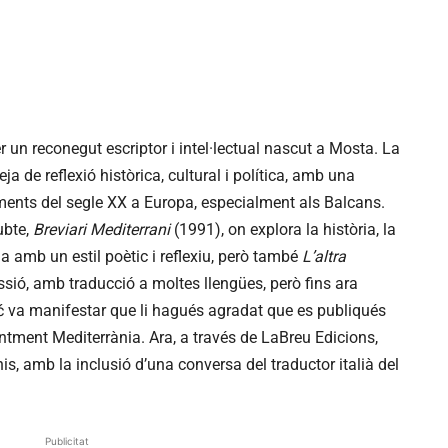
 un reconegut escriptor i intel·lectual nascut a Mosta. La
ja de reflexió històrica, cultural i política, amb una
ents del segle XX a Europa, especialment als Balcans.
ubte,
Breviari Mediterrani
(1991), on explora la història, la
ia amb un estil poètic i reflexiu, però també
L’altra
sió, amb traducció a moltes llengües, però fins ara
ić va manifestar que li hagués agradat que es publiqués
tment Mediterrània. Ara, a través de LaBreu Edicions,
s, amb la inclusió d’una conversa del traductor italià del
Publicitat