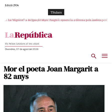
Edició 2934
TItulars
La “dignitat” a mitges de Marc Puigtió: renuncia a Girona pels àudios però
s’aferra als càrrecs remunerats de Sant Julià i el Consell Comarcal
Els Països Catalans al teu abast
Divendres, 07 de agost del 2026
Mor el poeta Joan Margarit a
82 anys