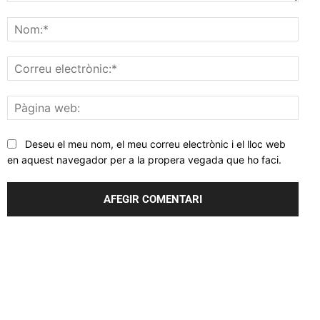
Comentar
Nom
Corr
elec
Pàgi
web
Deseu el meu nom, el meu correu electrònic i el lloc web
en aquest navegador per a la propera vegada que ho faci.